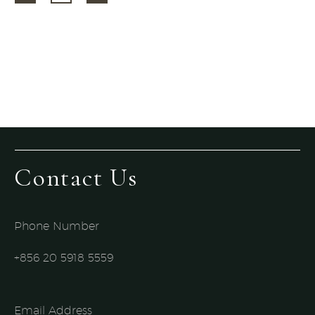
Contact Us
Phone Number
+856 20 5918 5559​
Email Address