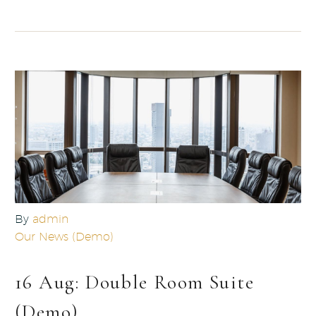
By
admin
Our News (Demo)
16 Aug:
Double Room Suite
(Demo)