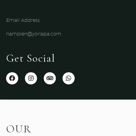
Email Address
nampien@yorlapa.com
Get Social
OUR