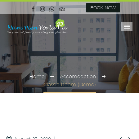
BOOK NOW
Home
Accomodation
Classic Room (Demo)

