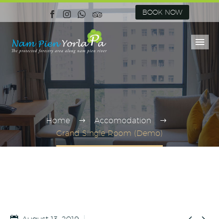
BOOK NOW
Home
Accomodation
Grand Single Room (Demo)

