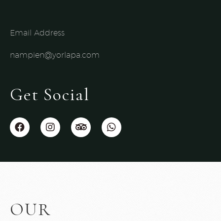
Email Address
nampien@yorlapa.com
Get Social
OUR